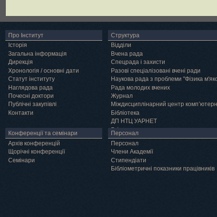
Про Інститут
Структура
Історія
Відділи
Загальна інформація
Вчена рада
Дирекція
Спецрада і захисти
Хронологія / основні дати
Разові спеціалізовані вчені ради
Статут інституту
Наукова рада з проблеми "Фізика м'як
Наглядова рада
Рада молодих вчених
Почесні доктори
Журнал
Публічні закупівлі
Міждисциплінарний центр комп’ютер
Контакти
Бібліотека
ДП НТЦ УАРНЕТ
Грід
Конференції та семінари
Персонал
Архів конференцій
Персонал
Щорічні конференції
Члени Академії
Семінари
Cтипендіати
Бібліометричні показники працівників