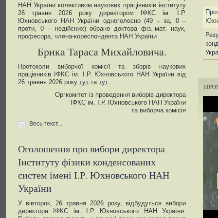
НАН України колективом наукових працівників інституту
Прот
26 травня 2026 року директором ІФКС ім. І.Р.
Юхн
Юхновського НАН України одноголосно (49 – за, 0 –
проти, 0 – недійсних) обрано доктора фіз.-мат. наук,
Резу
професора, члена-кореспондента НАН України
кон
Брика Тараса Михайловича.
Укра
Протоколи виборчої комісії та зборів наукових
працівників ІФКС ім. І.Р. Юхновського НАН України від
26 травня 2026 року
тут
та
тут
.
ПРО
Оргкомітет із проведення виборів директора
ІФКС ім. І.Р. Юхновського НАН України
та виборча комісія
Весь текст...
Оголошення про вибори директора
Інституту фізики конденсованих
систем імені І.Р. Юхновського НАН
України
У вівторок, 26 травня 2026 року, відбудуться вибори
директора ІФКС ім. І.Р. Юхновського НАН України.