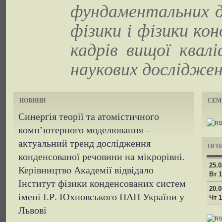
фундаментальних д
фізики і фізики ко
кадрів вищої квалі
наукових досліджен
НОВИНИ
СЕМ
Синергія теорії та атомістичного
комп’ютерного моделювання –
актуальний тренд дослідження
ОГО
конденсованої речовини на мікрорівні.
25.0
Керівництво Академії відвідало
Вт 1
Інститут фізики конденсованих систем
20.0
імені І.Р. Юхновського НАН України у
Чт 1
Львові