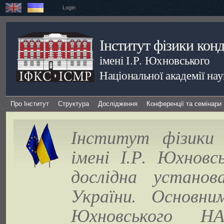
Login
Інститут фізики кон
імені І.Р. Юхновського
Національної академії на
Про Інститут
Структура
Дослідження
Конференції та семінари
Інститут фізики 
імені І.Р. Юхновс
дослідна установ
України. Основни
Юхновського Н