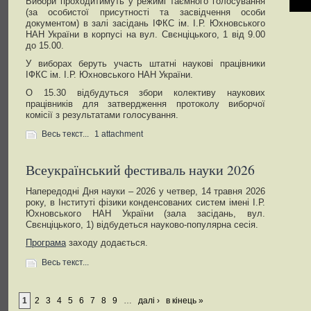
Вибори проходитимуть у режимі таємного голосування
(за особистої присутності та засвідчення особи
документом) в залі засідань ІФКС ім. І.Р. Юхновського
НАН України в корпусі на вул. Свєнціцького, 1 від 9.00
до 15.00.
У виборах беруть участь штатні наукові працівники
ІФКС ім. І.Р. Юхновського НАН України.
О 15.30 відбудуться збори колективу наукових
працівників для затвердження протоколу виборчої
комісії з результатами голосування.
Весь текст...
1 attachment
Всеукраїнський фестиваль науки 2026
Напередодні Дня науки – 2026 у четвер, 14 травня 2026
року, в Інституті фізики конденсованих систем імені І.Р.
Юхновського НАН України (зала засідань, вул.
Свєнціцького, 1) відбудеться науково-популярна сесія.
Програма
заходу додається.
Весь текст...
1
2
3
4
5
6
7
8
9
…
далі ›
в кінець »