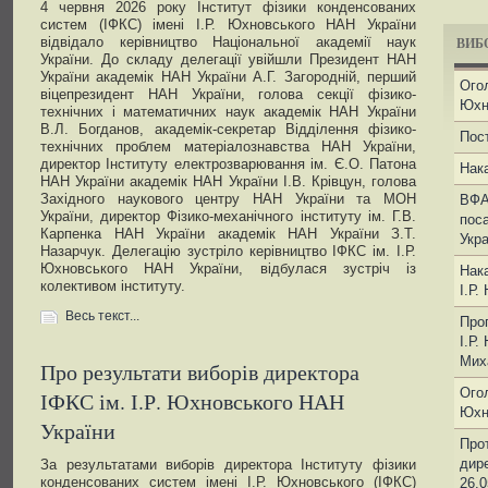
4 червня 2026 року Інститут фізики конденсованих
систем (ІФКС) імені І.Р. Юхновського НАН України
ВИБО
відвідало керівництво Національної академії наук
України. До складу делегації увійшли Президент НАН
України академік НАН України А.Г. Загородній, перший
Огол
віцепрезидент НАН України, голова секції фізико-
Юхн
технічних і математичних наук академік НАН України
В.Л. Богданов, академік-секретар Відділення фізико-
Пос
технічних проблем матеріалознавства НАН України,
директор Інституту електрозварювання ім. Є.О. Патона
Нака
НАН України академік НАН України І.В. Крівцун, голова
Західного наукового центру НАН України та МОН
ВФА
України, директор Фізико-механічного інституту ім. Г.В.
поса
Карпенка НАН України академік НАН України З.Т.
Укра
Назарчук. Делегацію зустріло керівництво ІФКС ім. І.Р.
Юхновського НАН України, відбулася зустріч із
Нака
колективом інституту.
І.Р.
Весь текст...
Про
І.Р.
Мих
Про результати виборів директора
Огол
ІФКС ім. І.Р. Юхновського НАН
Юхн
України
Прот
дире
За результатами виборів директора Інституту фізики
конденсованих систем імені І.Р. Юхновського (ІФКС)
26.0