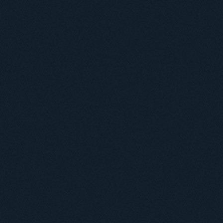
Навчання
Положення про підготовку здобувачів вищої освіти ступеня доктора філосо
Аспірантура
Докторантура
Філії кафедр
Міжнародний докторський коледж статистичної фізики складних систем